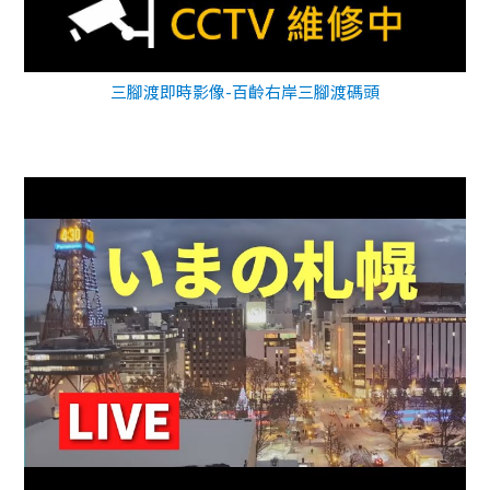
三腳渡即時影像-百齡右岸三腳渡碼頭