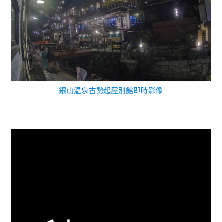
銀山温泉古勢起屋別館即時影像