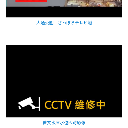
大通公園 さっぽろテレビ塔
曾文水庫水位即時影像