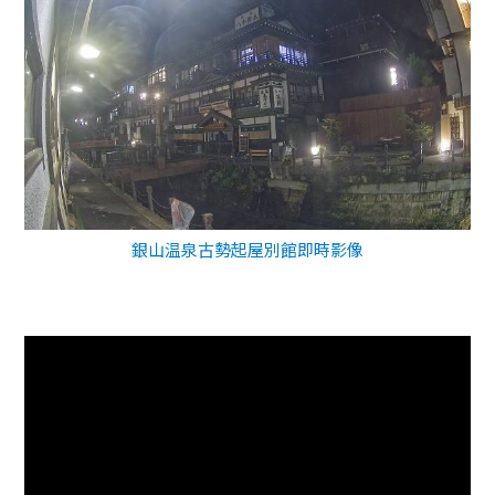
銀山温泉古勢起屋別館即時影像