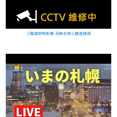
三腳渡即時影像-百齡右岸三腳渡碼頭