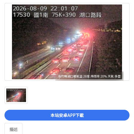
新竹縣湖口鄉氣溫:28度.降雨率:20%.天氣:多雲
本站安卓APP下載
描述