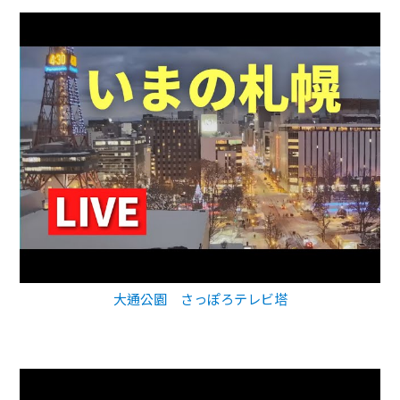
大通公園 さっぽろテレビ塔