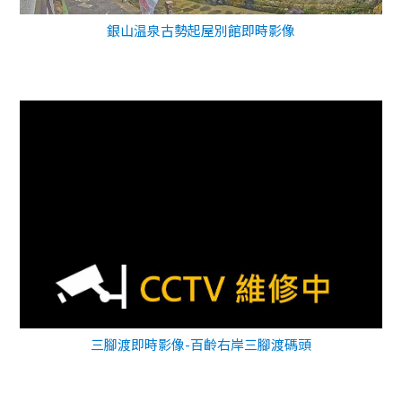
銀山温泉古勢起屋別館即時影像
三腳渡即時影像-百齡右岸三腳渡碼頭