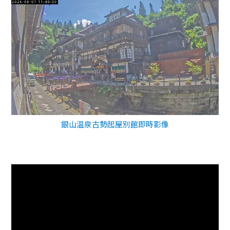
銀山温泉古勢起屋別館即時影像