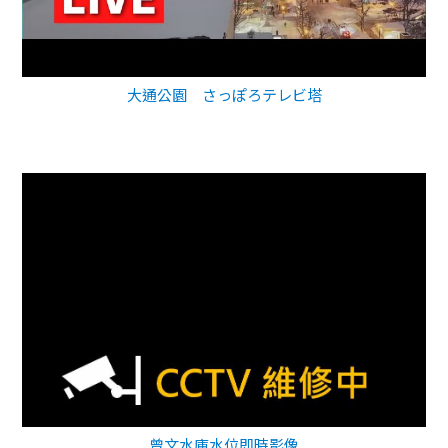
大通公園 さっぽろテレビ塔
曾文水庫水位即時影像