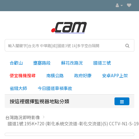
合歡山
壅塞路段
蘇花改路況
國道三號
便宜機機搜尋
南横公路
政府好康
安卓APP上架
省錢大師
今日國道車禍事故
按這裡選擇監視器地點分類
台灣路況即時影像
國道1號 195K+720 (彰化系統交流道-彰化交流道)(S) CCTV-N1-S-195