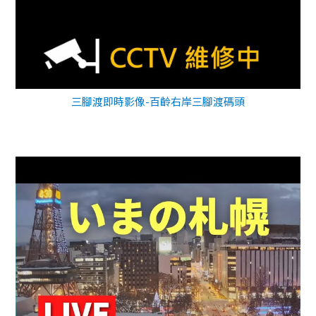
三腳渡即時影像-百齡右岸三腳渡碼頭