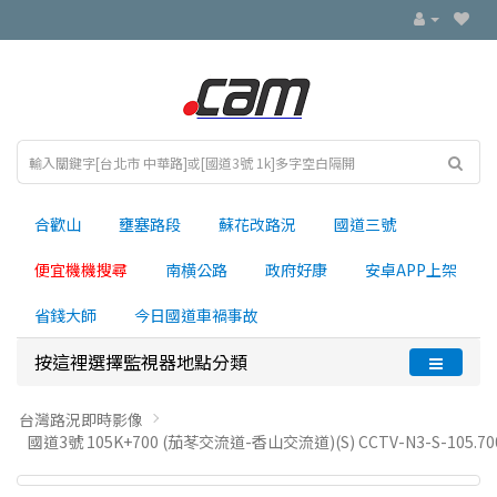
合歡山
壅塞路段
蘇花改路況
國道三號
便宜機機搜尋
南横公路
政府好康
安卓APP上架
省錢大師
今日國道車禍事故
按這裡選擇監視器地點分類
台灣路況即時影像
國道3號 105K+700 (茄苳交流道-香山交流道)(S) CCTV-N3-S-105.70