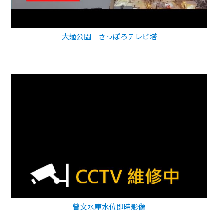
大通公園 さっぽろテレビ塔
曾文水庫水位即時影像