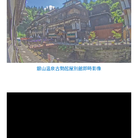
銀山温泉古勢起屋別館即時影像