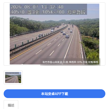
新竹市香山區氣溫:31度.降雨率:30%.天氣:短暫陣雨
本站安卓APP下載
描述