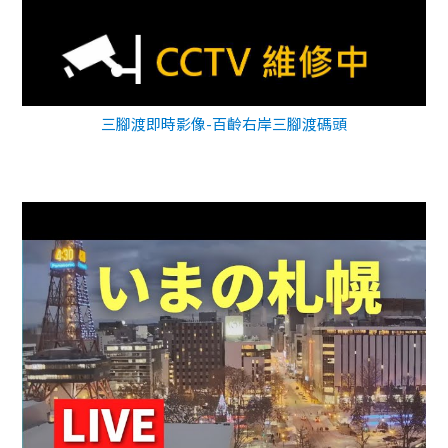
三腳渡即時影像-百齡右岸三腳渡碼頭