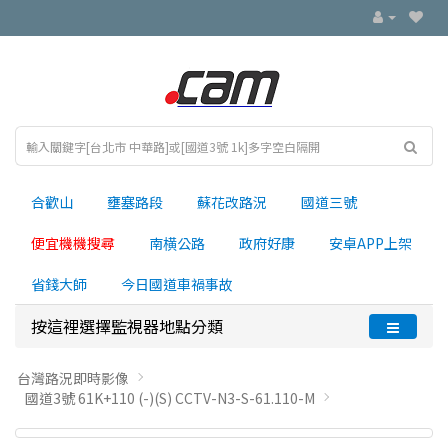
合歡山
壅塞路段
蘇花改路況
國道三號
便宜機機搜尋
南横公路
政府好康
安卓APP上架
省錢大師
今日國道車禍事故
按這裡選擇監視器地點分類
台灣路況即時影像
國道3號 61K+110 (-)(S) CCTV-N3-S-61.110-M