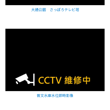
大通公園 さっぽろテレビ塔
曾文水庫水位即時影像