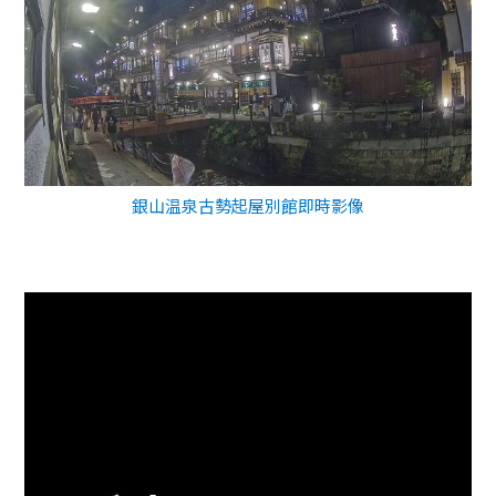
銀山温泉古勢起屋別館即時影像