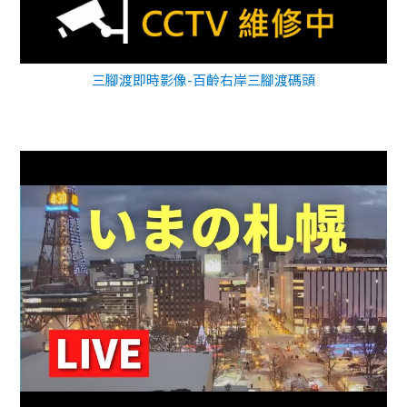
三腳渡即時影像-百齡右岸三腳渡碼頭