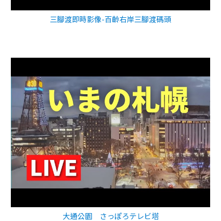
三腳渡即時影像-百齡右岸三腳渡碼頭
大通公園 さっぽろテレビ塔