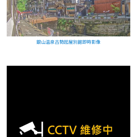
銀山温泉古勢起屋別館即時影像