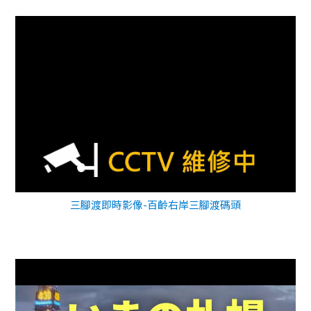
三腳渡即時影像-百齡右岸三腳渡碼頭