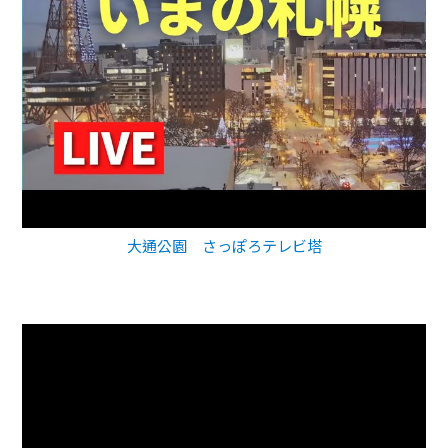
大通公園 さっぽろテレビ塔