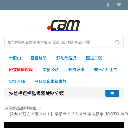
合歡山
壅塞路段
蘇花改路況
國道三號
便宜機機搜尋
南横公路
政府好康
安卓APP上架
省錢大師
今日國道車禍事故
按這裡選擇監視器地點分類
台灣路況即時影像
【Adoが紅白で歌った！】京都ライブカメラ 東本願寺 (KYOTO JAPAN 