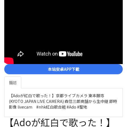
本站安卓APP下載
描述
【Adoが紅白で歌った！】京都ライブカメラ 東本願寺
(KYOTO JAPAN LIVE CAMERA) 森信三郎商舗から生中継 即時
影像 livecam #nhk紅白歌合戦 #Ado #聖地
【Adoが紅白で歌った！】