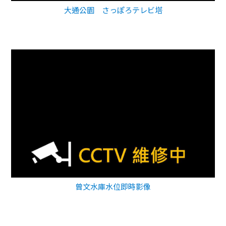
大通公園 さっぽろテレビ塔
曾文水庫水位即時影像