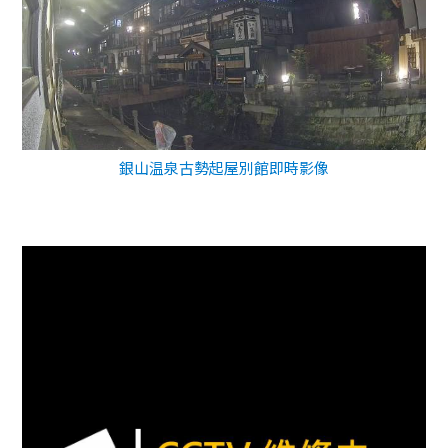
銀山温泉古勢起屋別館即時影像