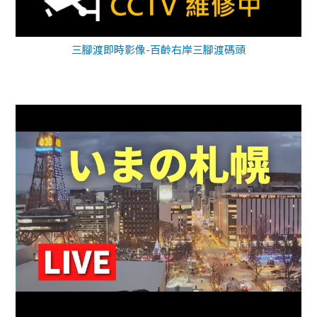
三腳渡即時影像-百齡右岸三腳渡碼頭