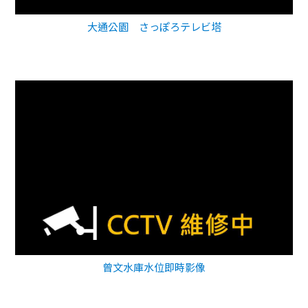
大通公園 さっぽろテレビ塔
曾文水庫水位即時影像