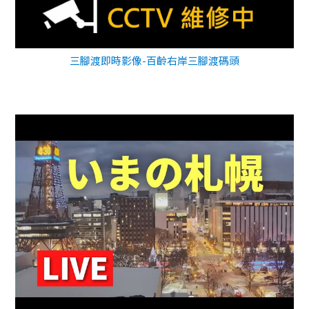
三腳渡即時影像-百齡右岸三腳渡碼頭