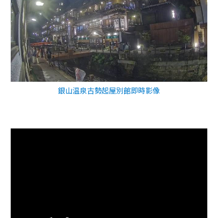
銀山温泉古勢起屋別館即時影像