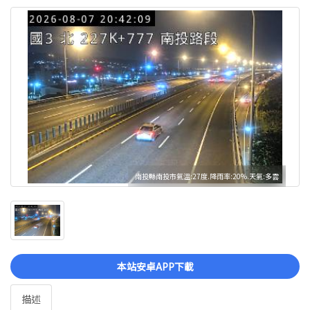
南投縣南投市氣溫:27度.降雨率:20%.天氣:多雲
本站安卓APP下載
描述