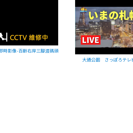
即時影像-百齡右岸三腳渡碼頭
大通公園 さっぽろテレ