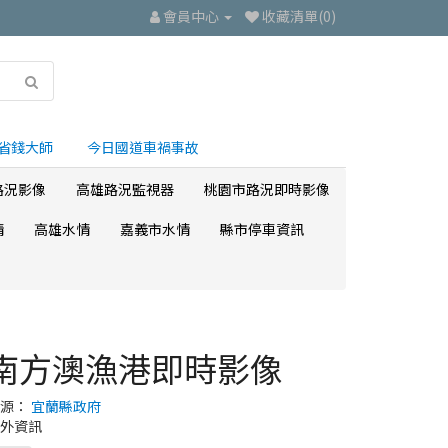
會員中心
收藏清單(0)
省錢大師
今日國道車禍事故
路況影像
高雄路況監視器
桃園市路況即時影像
情
高雄水情
嘉義市水情
縣市停車資訊
南方澳漁港即時影像
來源：
宜蘭縣政府
外資訊