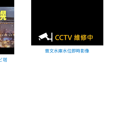
曾文水庫水位即時影像
ビ塔