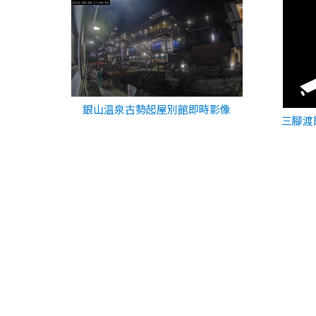
銀山温泉古勢起屋別館即時影像
三腳渡