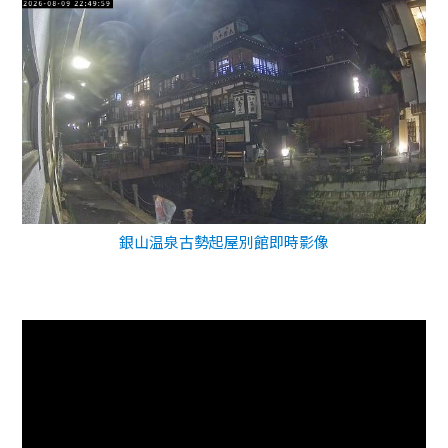
銀山温泉古勢起屋別館即時影像