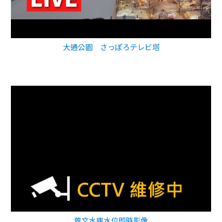
大通公園 さっぽろテレビ塔
曾文水庫水位即時影像