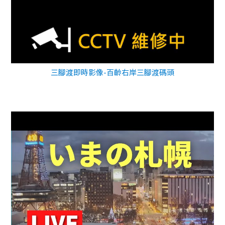
三腳渡即時影像-百齡右岸三腳渡碼頭