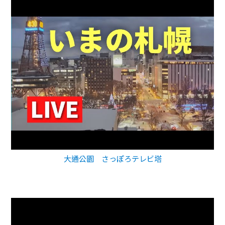
大通公園 さっぽろテレビ塔