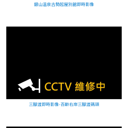
銀山温泉古勢起屋別館即時影像
三腳渡即時影像-百齡右岸三腳渡碼頭