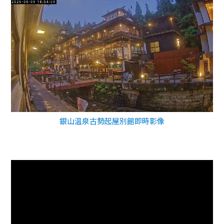
銀山温泉古勢起屋別館即時影像