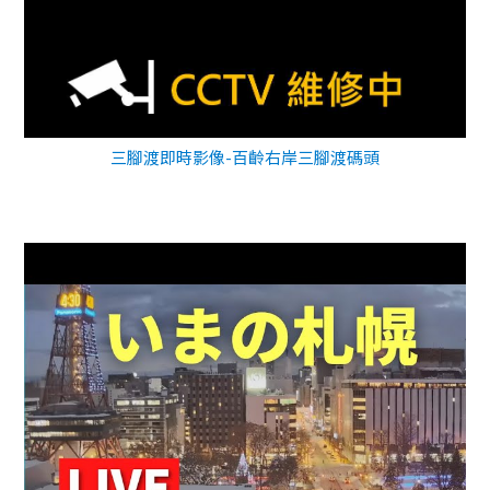
三腳渡即時影像-百齡右岸三腳渡碼頭