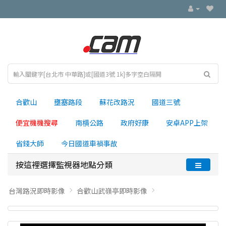
合歡山
壅塞路段
蘇花改路況
國道三號
便宜機機搜尋
南横公路
政府好康
安卓APP上架
省錢大師
今日國道車禍事故
按這裡選擇監視器地點分類
台灣路況即時影像
合歡山武嶺亭即時影像