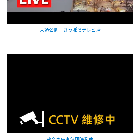
大通公園 さっぽろテレビ塔
曾文水庫水位即時影像