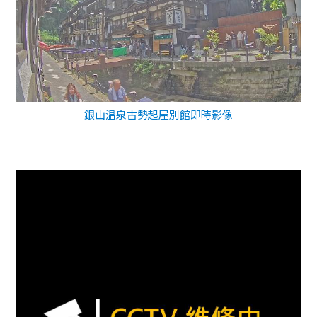
銀山温泉古勢起屋別館即時影像