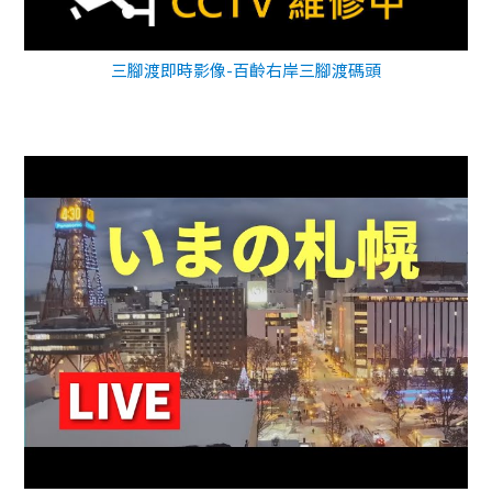
三腳渡即時影像-百齡右岸三腳渡碼頭