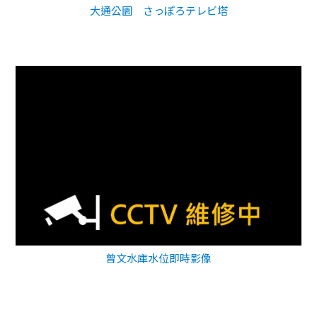
大通公園 さっぽろテレビ塔
曾文水庫水位即時影像