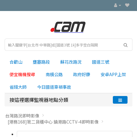
合歡山
壅塞路段
蘇花改路況
國道三號
便宜機機搜尋
南横公路
政府好康
安卓APP上架
省錢大師
今日國道車禍事故
按這裡選擇監視器地點分類
台灣路況即時影像
[港務168]第二貨櫃中心 鎮港路CCTV-4即時影像