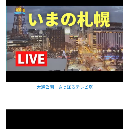
大通公園 さっぽろテレビ塔