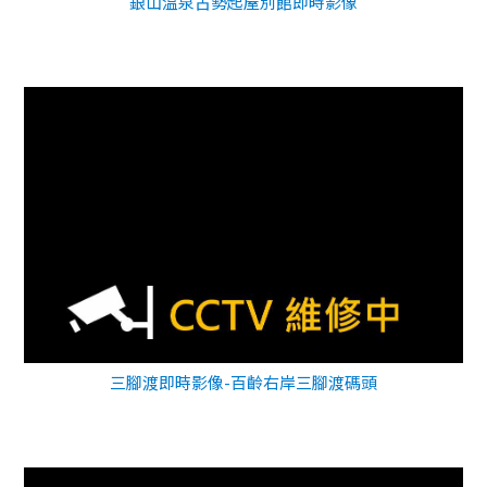
銀山温泉古勢起屋別館即時影像
三腳渡即時影像-百齡右岸三腳渡碼頭