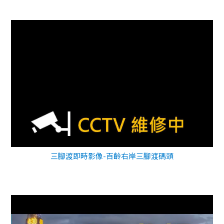
三腳渡即時影像-百齡右岸三腳渡碼頭