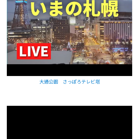
大通公園 さっぽろテレビ塔