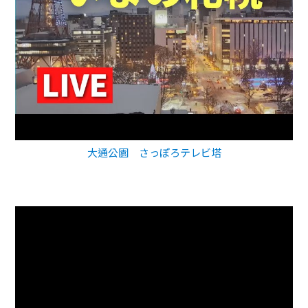
大通公園 さっぽろテレビ塔