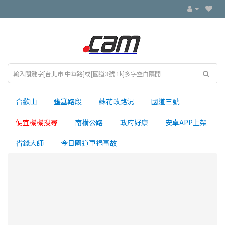
合歡山
壅塞路段
蘇花改路況
國道三號
便宜機機搜尋
南横公路
政府好康
安卓APP上架
省錢大師
今日國道車禍事故