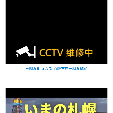
三腳渡即時影像-百齡右岸三腳渡碼頭