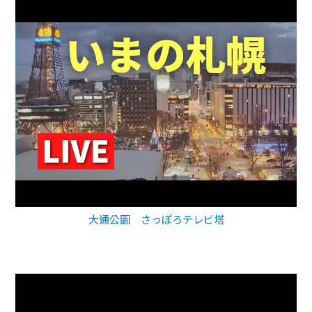
大通公園 さっぽろテレビ塔