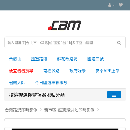
合歡山
壅塞路段
蘇花改路況
國道三號
便宜機機搜尋
南横公路
政府好康
安卓APP上架
省錢大師
今日國道車禍事故
按這裡選擇監視器地點分類
台灣路況即時影像
新市區-座駕滯洪池即時影像