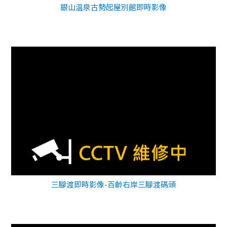
銀山温泉古勢起屋別館即時影像
三腳渡即時影像-百齡右岸三腳渡碼頭