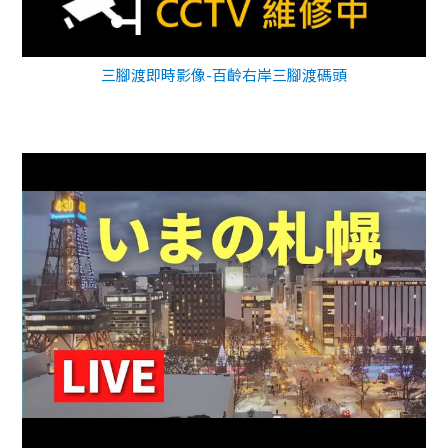
三腳渡即時影像-百齡右岸三腳渡碼頭