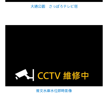
大通公園 さっぽろテレビ塔
曾文水庫水位即時影像