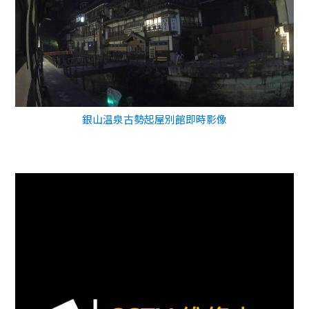
銀山温泉古勢起屋別館即時影像