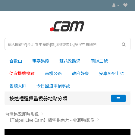
合歡山
壅塞路段
蘇花改路況
國道三號
便宜機機搜尋
南横公路
政府好康
安卓APP上架
省錢大師
今日國道車禍事故
按這裡選擇監視器地點分類
台灣路況即時影像
【Taipei Live Cam】貓空指南宮 - 4K即時影像