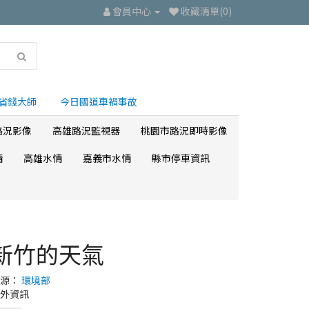
會員中心
收藏清單(0)
省錢大師
今日國道車禍事故
路況影像
高雄路況監視器
桃園市路況即時影像
情
高雄水情
嘉義市水情
縣市停車資訊
新竹的天氣
來源：
環境部
外資訊