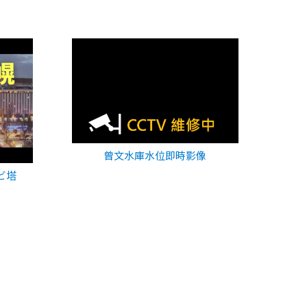
曾文水庫水位即時影像
ビ塔