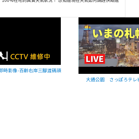
即時影像-百齡右岸三腳渡碼頭
大通公園 さっぽろテレ