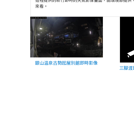
來看。
銀山温泉古勢起屋別館即時影像
三腳渡