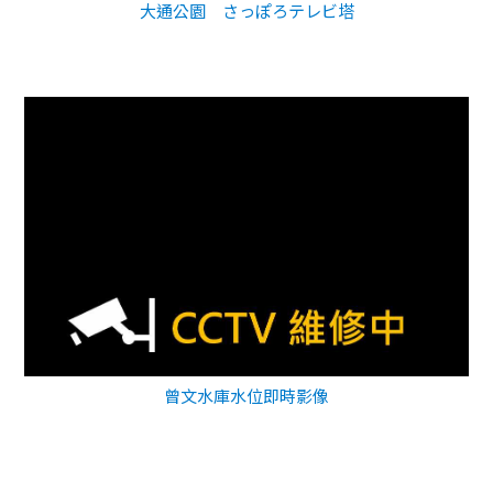
大通公園 さっぽろテレビ塔
曾文水庫水位即時影像