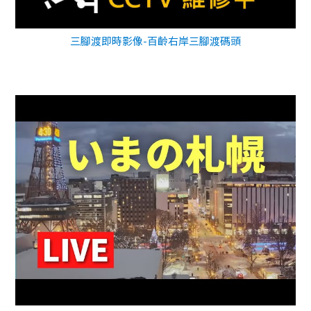
三腳渡即時影像-百齡右岸三腳渡碼頭