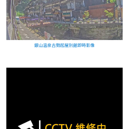
銀山温泉古勢起屋別館即時影像