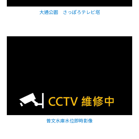
大通公園 さっぽろテレビ塔
曾文水庫水位即時影像