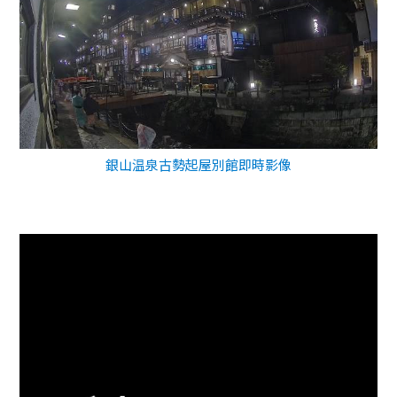
銀山温泉古勢起屋別館即時影像