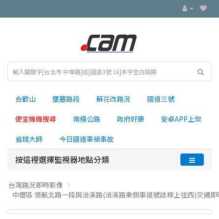
合歡山
壅塞路段
蘇花改路況
國道三號
便宜機機搜尋
南横公路
政府好康
安卓APP上架
省錢大師
今日國道車禍事故
按這裡選擇監視器地點分類
台灣路況即時影像
中壢區 領航北路一段與洽溪路(洽溪路東側車道號誌桿上往西)交通即