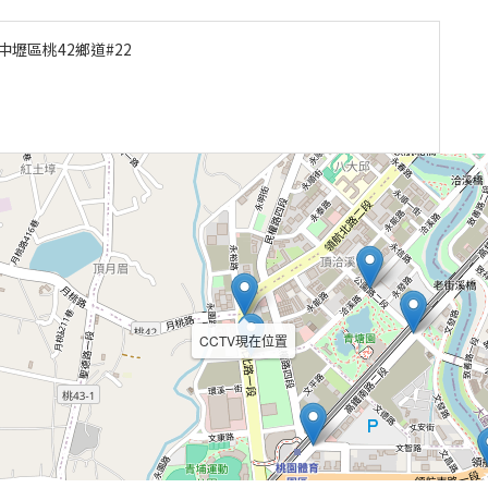
壢區桃42鄉道#22
CCTV現在位置