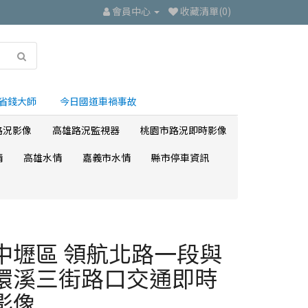
會員中心
收藏清單(0)
省錢大師
今日國道車禍事故
路況影像
高雄路況監視器
桃園市路況即時影像
情
高雄水情
嘉義市水情
縣市停車資訊
中壢區 領航北路一段與
環溪三街路口交通即時
影像