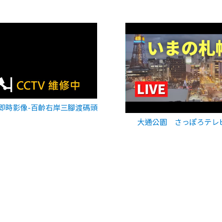
即時影像-百齡右岸三腳渡碼頭
大通公園 さっぽろテレ