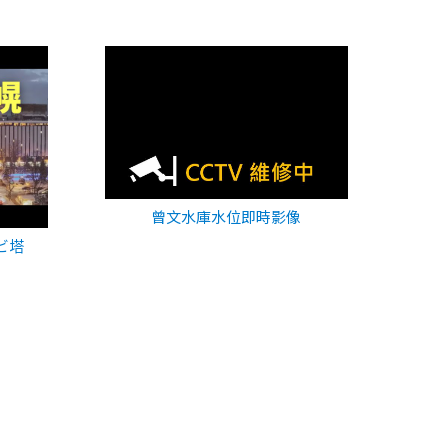
曾文水庫水位即時影像
ビ塔