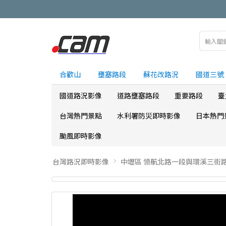
合歡山
壅塞路段
蘇花改路況
國道三號
國道路況影像
道路壅塞路段
重要路段
臺
台灣熱門景點
水利署防災即時影像
日本熱門
颱風即時影像
台灣路況即時影像
中壢區 領航北路一段與環溪三街