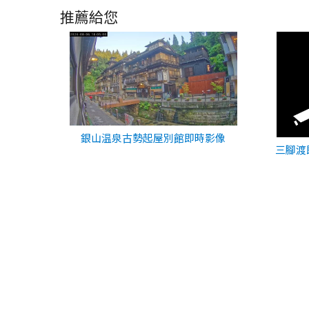
推薦給您
銀山温泉古勢起屋別館即時影像
三腳渡