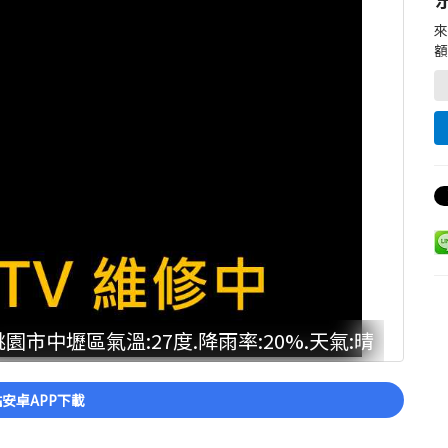
額
桃園市中壢區氣溫:27度.降雨率:20%.天氣:晴
安卓APP下載