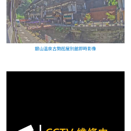
銀山温泉古勢起屋別館即時影像