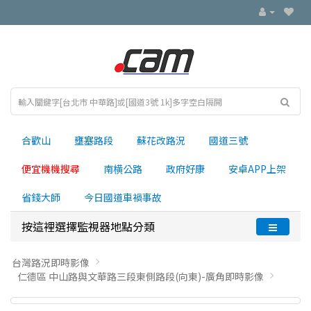
合歡山
壅塞路段
蘇花改路況
國道三號
便宜機機搜尋
南横公路
政府好康
安卓APP上架
省錢大師
今日國道車禍事故
按這裡選擇監視器地點分類
台灣路況即時影像
仁德區 中山路與文華路三段東側路段(向東)-廣角即時影像