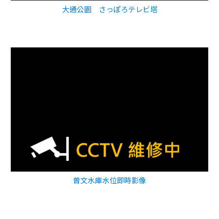
大通公園 さっぽろテレビ塔
曾文水庫水位即時影像