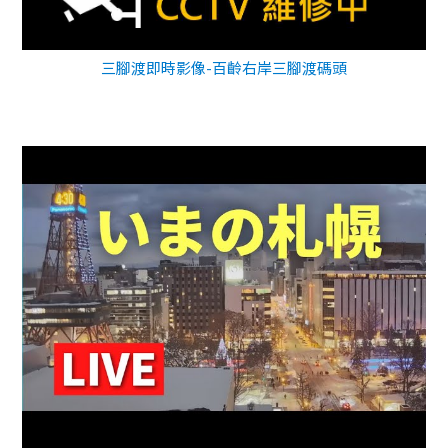
三腳渡即時影像-百齡右岸三腳渡碼頭