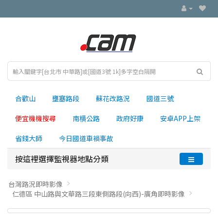
合歡山
壅塞路段
蘇花改路況
國道三號
便宜機機搜尋
南横公路
政府好康
安卓APP上架
省錢大師
今日國道車禍事故
按這裡選擇監視器地點分類
台灣路況即時影像
仁德區 中山路與文華路三段東側路段(向西)-廣角即時影像