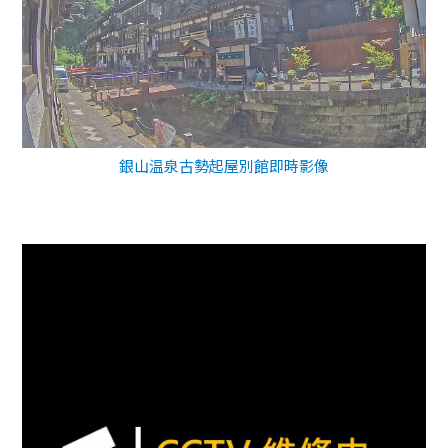
銀山温泉古勢起屋別館即時影像