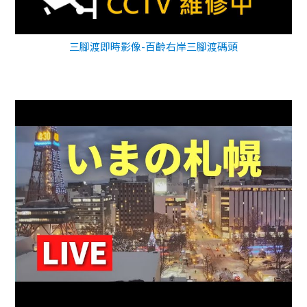
三腳渡即時影像-百齡右岸三腳渡碼頭