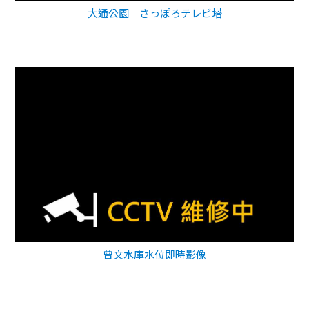
大通公園 さっぽろテレビ塔
曾文水庫水位即時影像