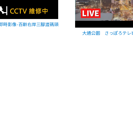
即時影像-百齡右岸三腳渡碼頭
大通公園 さっぽろテレ