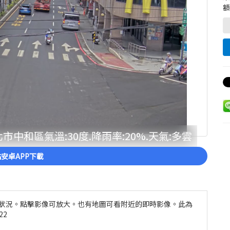
額
市中和區氣溫:30度.降雨率:20%.天氣:多雲
安卓APP下載
天氣狀況。點擊影像可放大。也有地圖可看附近的即時影像。此為
22