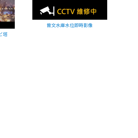
曾文水庫水位即時影像
ビ塔