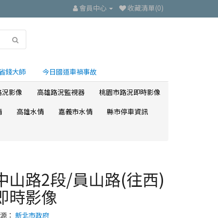
會員中心
收藏清單(0)
省錢大師
今日國道車禍事故
路況影像
高雄路況監視器
桃園市路況即時影像
情
高雄水情
嘉義市水情
縣市停車資訊
中山路2段/員山路(往西)
即時影像
來源：
新北市政府