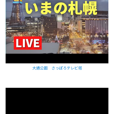
大通公園 さっぽろテレビ塔