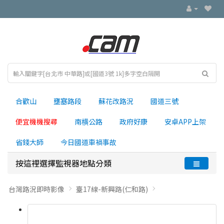
合歡山
壅塞路段
蘇花改路況
國道三號
便宜機機搜尋
南横公路
政府好康
安卓APP上架
省錢大師
今日國道車禍事故
按這裡選擇監視器地點分類
台灣路況即時影像
臺17線-新興路(仁和路)