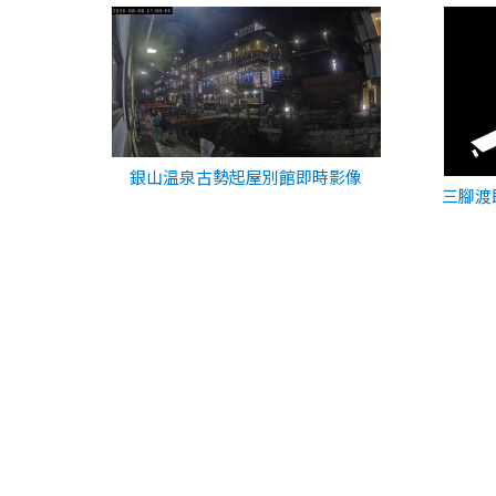
銀山温泉古勢起屋別館即時影像
三腳渡