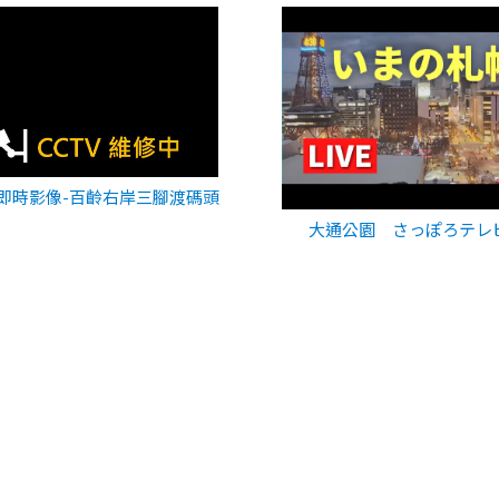
即時影像-百齡右岸三腳渡碼頭
大通公園 さっぽろテレ