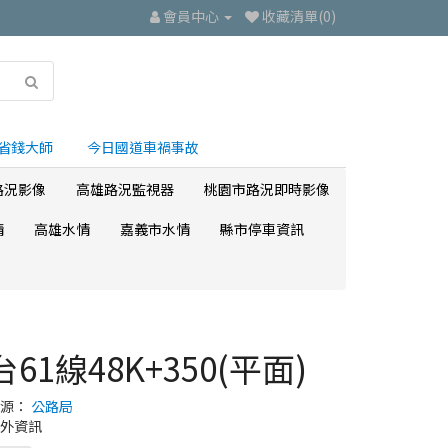
會員中心
收藏清單(0)
省錢大師
今日國道車禍事故
路況影像
高雄路況監視器
桃園市路況即時影像
情
高雄水情
嘉義市水情
縣市停車資訊
台61線48K+350(平面)
來源：
公路局
外資訊