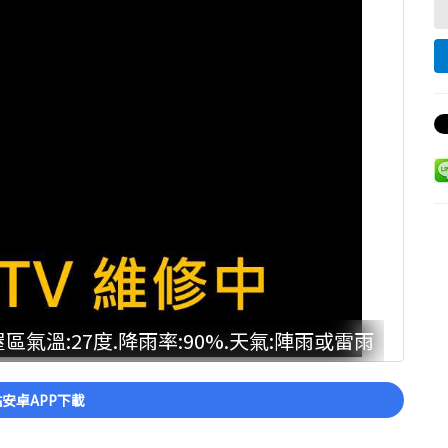
區氣溫:27度.降雨率:90%.天氣:陣雨或雷雨
安卓APP下載