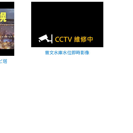
曾文水庫水位即時影像
ビ塔