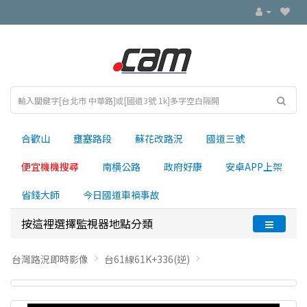
合歡山
壅塞路段
蘇花改路況
國道三號
便宜機機搜尋
南横公路
政府好康
安卓APP上架
省錢大師
今日國道車禍事故
按這裡選擇監視器地點分類
台灣路況即時影像
台61線61K+336(逆)