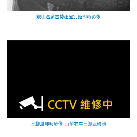
銀山温泉古勢起屋別館即時影像
三腳渡即時影像-百齡右岸三腳渡碼頭