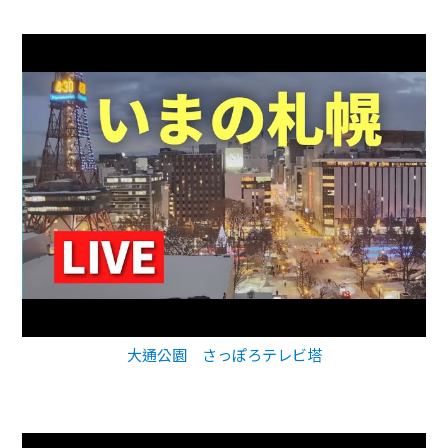
大通公園 さっぽろテレビ塔