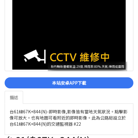
新竹縣新豐鄉氣溫:29度.降雨率:80%.天氣:陣雨或雷雨
本站安卓APP下載
描述
台61線67K+844(N)-即時影像,影像皆有當地天氣狀況。點擊影
像可放大。也有地圖可看附近的即時影像。此為公路局設立於
台61線67K+844(N)的交通監視器 #22