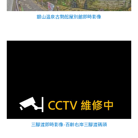
銀山温泉古勢起屋別館即時影像
三腳渡即時影像-百齡右岸三腳渡碼頭