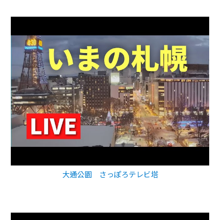
大通公園 さっぽろテレビ塔