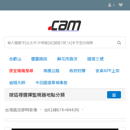
合歡山
壅塞路段
蘇花改路況
國道三號
便宜機機搜尋
南横公路
政府好康
安卓APP上架
省錢大師
今日國道車禍事故
按這裡選擇監視器地點分類
台灣路況即時影像
台61線67K+844(N)