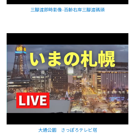
三腳渡即時影像-百齡右岸三腳渡碼頭
大通公園 さっぽろテレビ塔