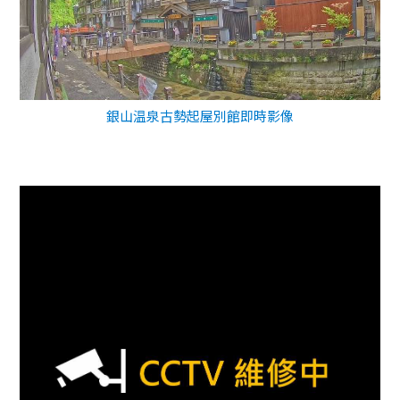
銀山温泉古勢起屋別館即時影像