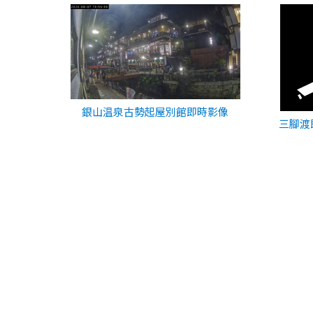
銀山温泉古勢起屋別館即時影像
三腳渡