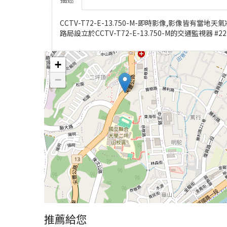
CCTV-T72-E-13.750-M-即時影像,影像皆
路局設立於CCTV-T72-E-13.750-M的交通監視器 #22
+
−
推薦給您