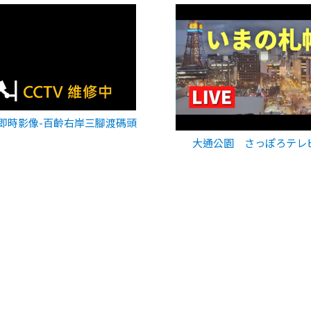
即時影像-百齡右岸三腳渡碼頭
大通公園 さっぽろテレ