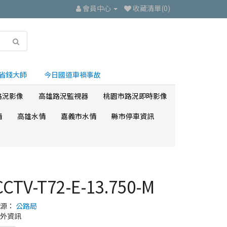
會員中心
收藏清單(0)
省錢大師
今日國道車禍事故
路況影像
高雄路況監視器
桃園市路況即時影像
情
高雄水情
嘉義市水情
縣市停車資訊
CCTV-T72-E-13.750-M
來源：
公路局
外資訊