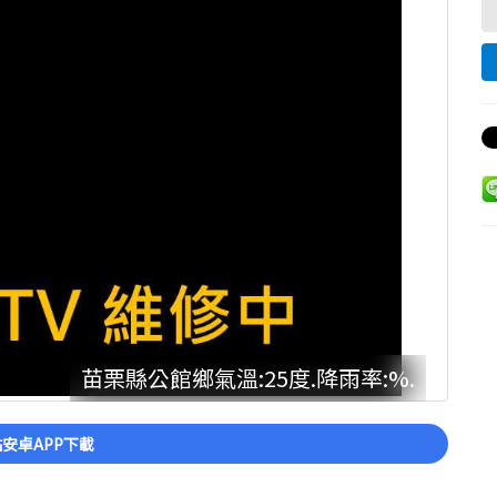
苗栗縣公館鄉氣溫:25度.降雨率:%.
安卓APP下載