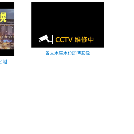
曾文水庫水位即時影像
ビ塔