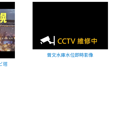
曾文水庫水位即時影像
ビ塔