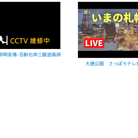
即時影像-百齡右岸三腳渡碼頭
大通公園 さっぽろテレ