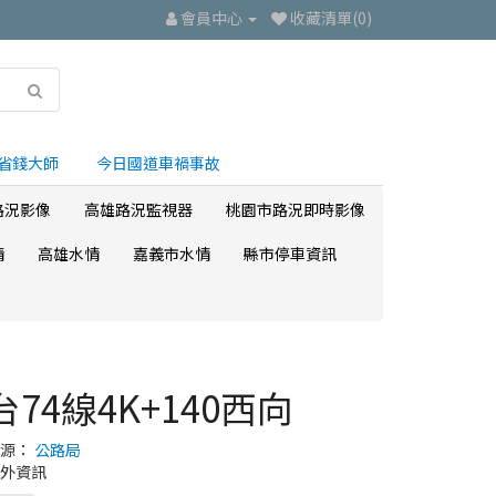
會員中心
收藏清單(0)
省錢大師
今日國道車禍事故
路況影像
高雄路況監視器
桃園市路況即時影像
情
高雄水情
嘉義市水情
縣市停車資訊
台74線4K+140西向
來源：
公路局
外資訊