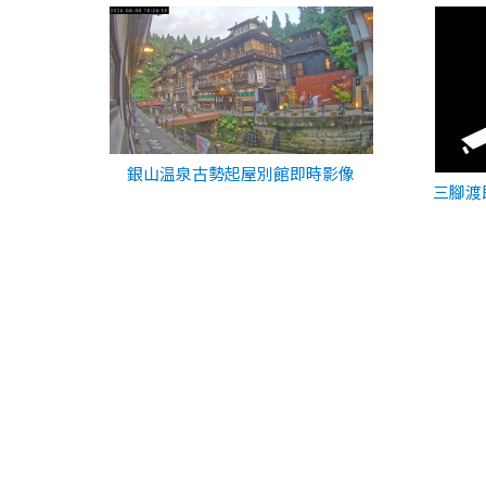
銀山温泉古勢起屋別館即時影像
三腳渡