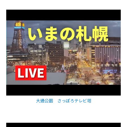
大通公園 さっぽろテレビ塔