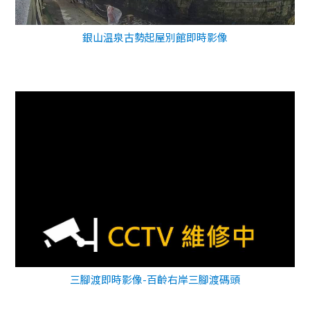
銀山温泉古勢起屋別館即時影像
三腳渡即時影像-百齡右岸三腳渡碼頭