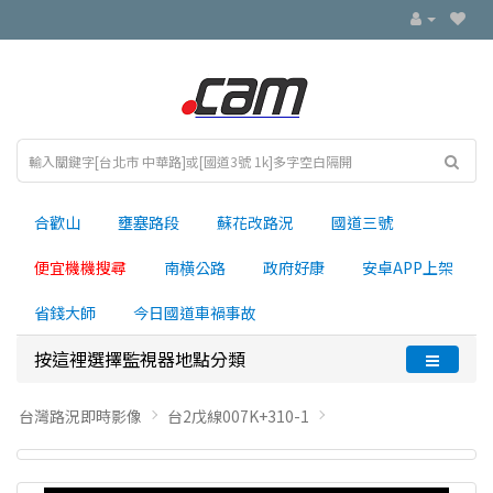
合歡山
壅塞路段
蘇花改路況
國道三號
便宜機機搜尋
南横公路
政府好康
安卓APP上架
省錢大師
今日國道車禍事故
按這裡選擇監視器地點分類
台灣路況即時影像
台2戊線007K+310-1