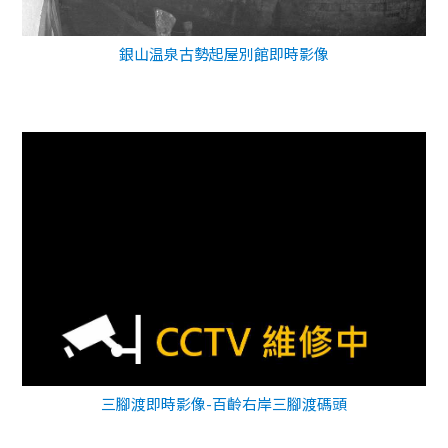
銀山温泉古勢起屋別館即時影像
三腳渡即時影像-百齡右岸三腳渡碼頭