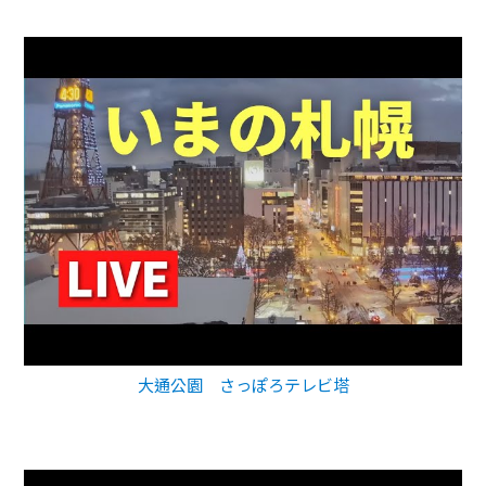
大通公園 さっぽろテレビ塔