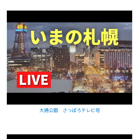
大通公園 さっぽろテレビ塔