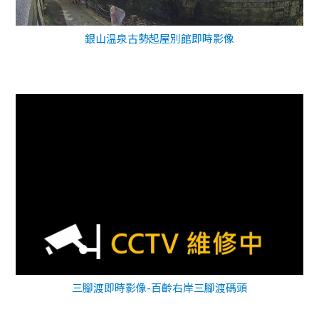
銀山温泉古勢起屋別館即時影像
三腳渡即時影像-百齡右岸三腳渡碼頭