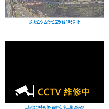
銀山温泉古勢起屋別館即時影像
三腳渡即時影像-百齡右岸三腳渡碼頭