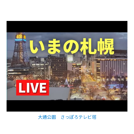
大通公園 さっぽろテレビ塔