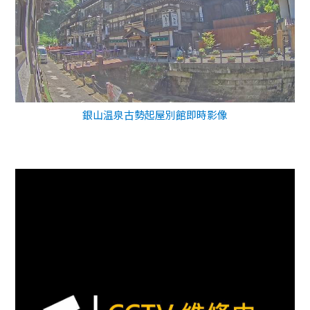
銀山温泉古勢起屋別館即時影像