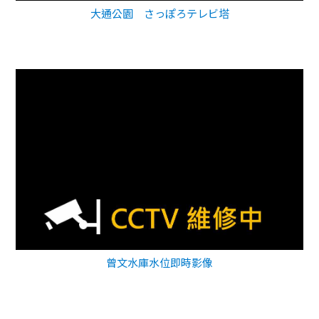
大通公園 さっぽろテレビ塔
曾文水庫水位即時影像