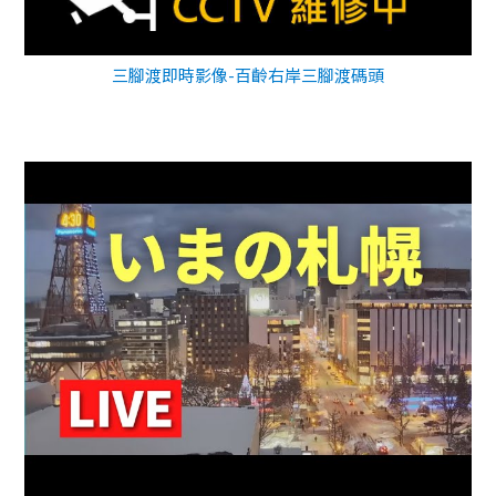
三腳渡即時影像-百齡右岸三腳渡碼頭