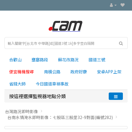
合歡山
壅塞路段
蘇花改路況
國道三號
便宜機機搜尋
南横公路
政府好康
安卓APP上架
省錢大師
今日國道車禍事故
按這裡選擇監視器地點分類
台灣路況即時影像
台南水情淹水即時影像：七股區三股里32-9對面(編號282)