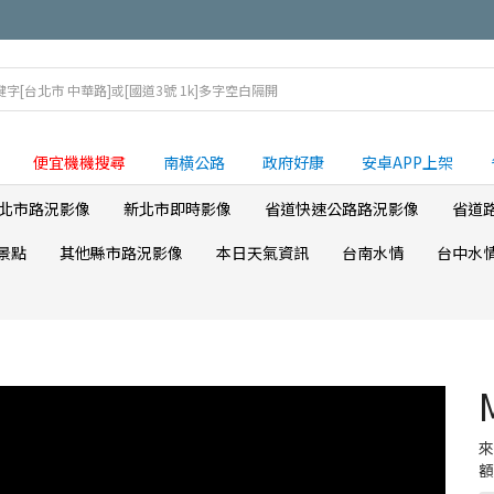
便宜機機搜尋
南横公路
政府好康
安卓APP上架
北市路況影像
新北市即時影像
省道快速公路路況影像
省道
景點
其他縣市路況影像
本日天氣資訊
台南水情
台中水
額