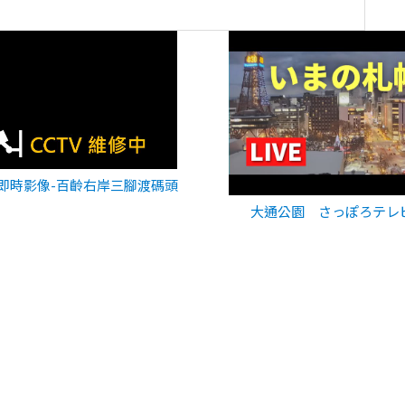
即時影像-百齡右岸三腳渡碼頭
大通公園 さっぽろテレ