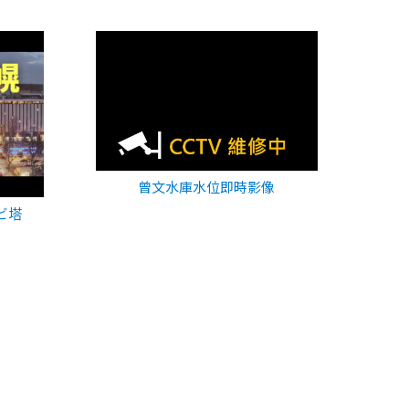
曾文水庫水位即時影像
ビ塔