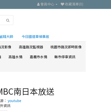
會員中心
收藏清單(0)
省錢大師
今日國道車禍事故
路況影像
高雄路況監視器
桃園市路況即時影像
情
高雄水情
嘉義市水情
縣市停車資訊
MBC南日本放送
來源：
youtube
外資訊