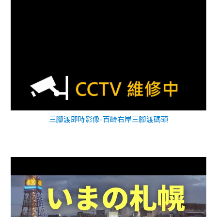
三腳渡即時影像-百齡右岸三腳渡碼頭