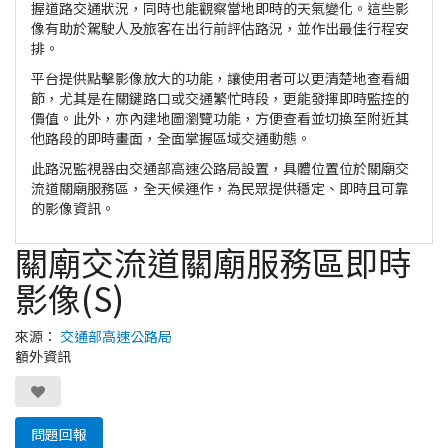
握道路交通狀況，同時也能觀察當地即時的天氣變化。這些影
像有助於駕駛人及旅客在出行前評估路況，並作出最佳行程安
排。
平台提供點擊影像放大的功能，讓使用者可以更清楚地查看細
節，尤其是在關鍵路口或交通繁忙時段，更能發揮即時監控的
價值。此外，亦內建地圖瀏覽功能，方便查看並切換至附近其
他路段的即時畫面，全面掌握區域交通動態。
此路況監視器由交通部高速公路局設置，具體位置位於關廟交
流道關廟服務區，全天候運作，為民眾提供穩定、即時且可靠
的影像資訊。
關廟交流道關廟服務區即時
影像(S)
來源：
交通部高速公路局
額外資訊
問題回報