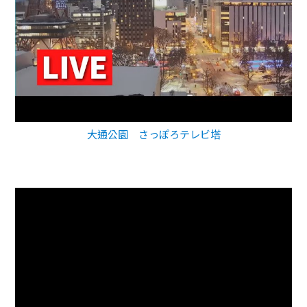
大通公園 さっぽろテレビ塔