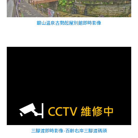
銀山温泉古勢起屋別館即時影像
三腳渡即時影像-百齡右岸三腳渡碼頭