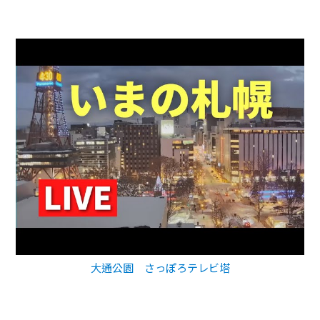
大通公園 さっぽろテレビ塔