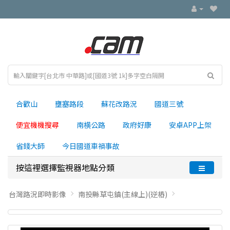
合歡山
壅塞路段
蘇花改路況
國道三號
便宜機機搜尋
南横公路
政府好康
安卓APP上架
省錢大師
今日國道車禍事故
按這裡選擇監視器地點分類
台灣路況即時影像
南投縣草屯鎮(主線上)(逆樁)