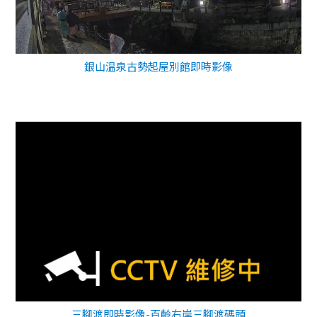
銀山温泉古勢起屋別館即時影像
三腳渡即時影像-百齡右岸三腳渡碼頭