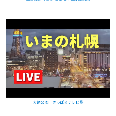
大通公園 さっぽろテレビ塔