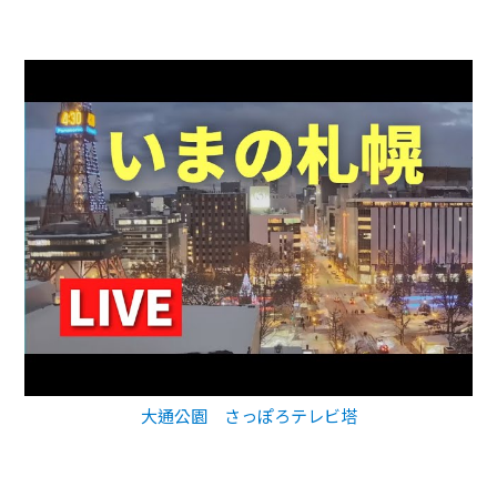
大通公園 さっぽろテレビ塔