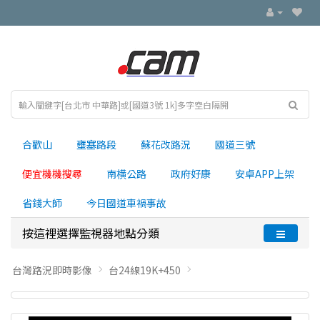
合歡山
壅塞路段
蘇花改路況
國道三號
便宜機機搜尋
南横公路
政府好康
安卓APP上架
省錢大師
今日國道車禍事故
按這裡選擇監視器地點分類
台灣路況即時影像
台24線19K+450