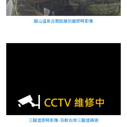
銀山温泉古勢起屋別館即時影像
三腳渡即時影像-百齡右岸三腳渡碼頭