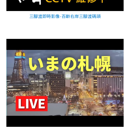
三腳渡即時影像-百齡右岸三腳渡碼頭