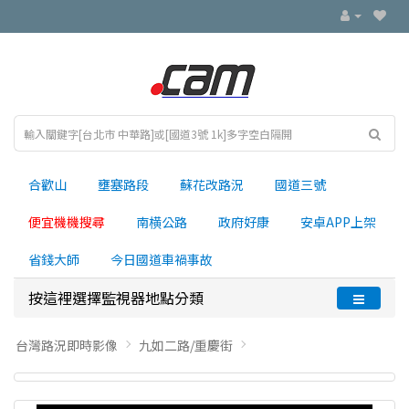
合歡山
壅塞路段
蘇花改路況
國道三號
便宜機機搜尋
南横公路
政府好康
安卓APP上架
省錢大師
今日國道車禍事故
按這裡選擇監視器地點分類
台灣路況即時影像
九如二路/重慶街