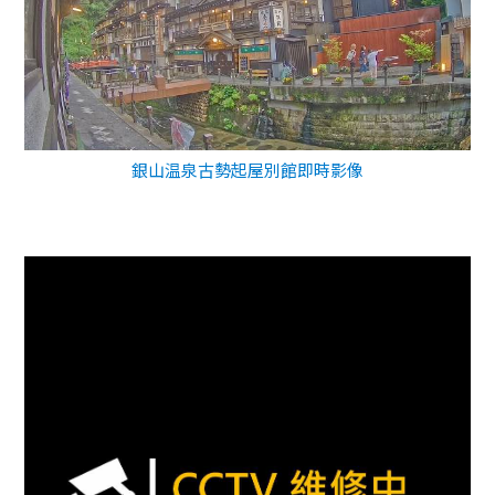
銀山温泉古勢起屋別館即時影像