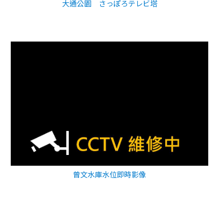
大通公園 さっぽろテレビ塔
曾文水庫水位即時影像