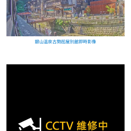
銀山温泉古勢起屋別館即時影像