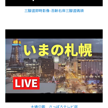
三腳渡即時影像-百齡右岸三腳渡碼頭
大通公園 さっぽろテレビ塔