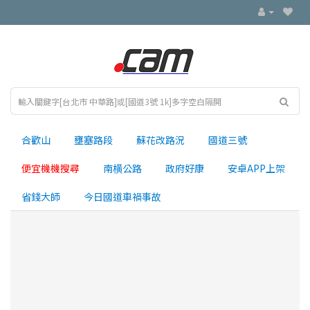
合歡山
壅塞路段
蘇花改路況
國道三號
便宜機機搜尋
南横公路
政府好康
安卓APP上架
省錢大師
今日國道車禍事故