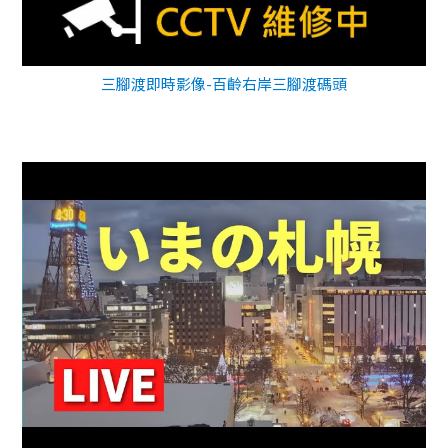
三腳渡即時影像-百齡右岸三腳渡碼頭