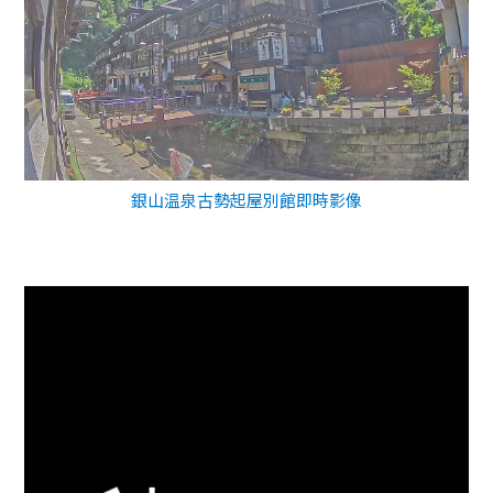
銀山温泉古勢起屋別館即時影像