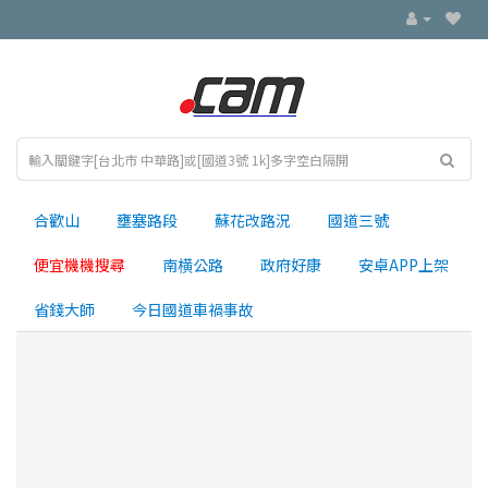
合歡山
壅塞路段
蘇花改路況
國道三號
便宜機機搜尋
南横公路
政府好康
安卓APP上架
省錢大師
今日國道車禍事故