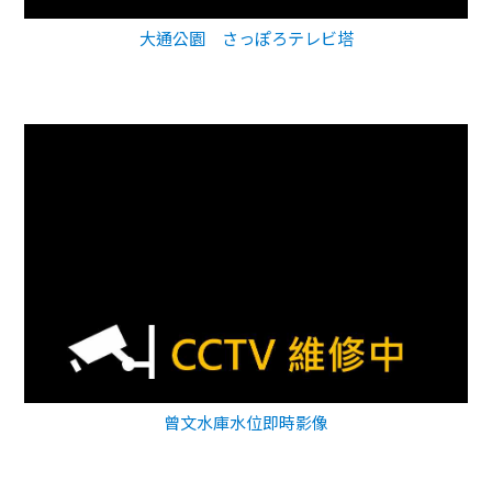
大通公園 さっぽろテレビ塔
曾文水庫水位即時影像