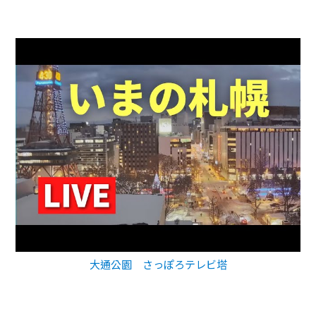
大通公園 さっぽろテレビ塔