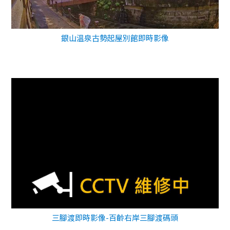
銀山温泉古勢起屋別館即時影像
三腳渡即時影像-百齡右岸三腳渡碼頭