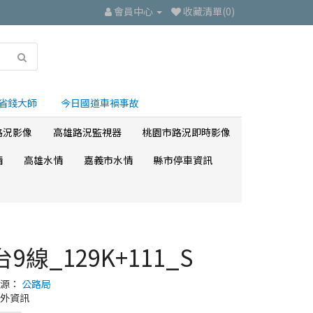
會員中心
收藏清單(0)
省錢大師
今日國道車禍事故
路況影像
高雄路況監視器
桃園市路況即時影像
情
高雄水情
嘉義市水情
縣市停車資訊
台9線_129K+111_S
來源：
公路局
外資訊