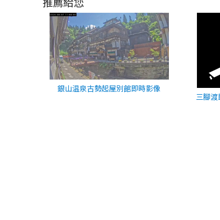
推薦給您
銀山温泉古勢起屋別館即時影像
三腳渡