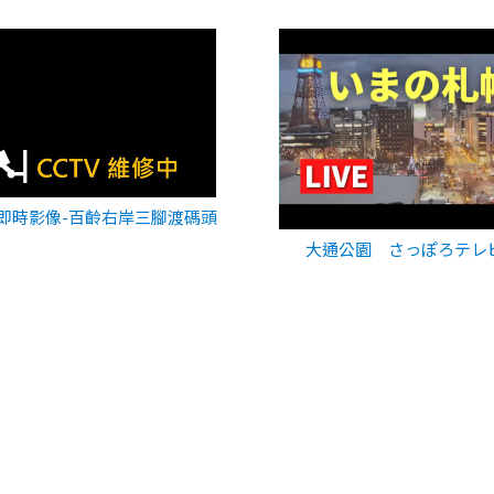
即時影像-百齡右岸三腳渡碼頭
大通公園 さっぽろテレ