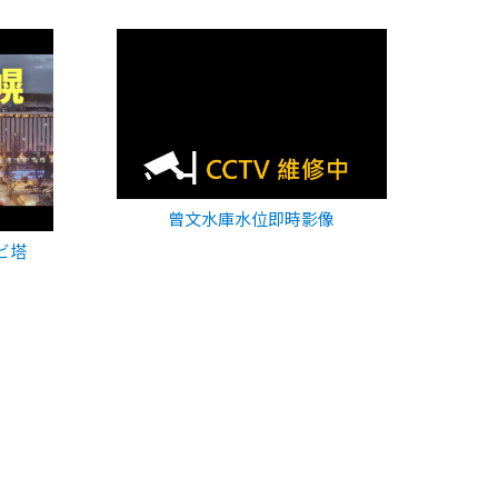
曾文水庫水位即時影像
ビ塔