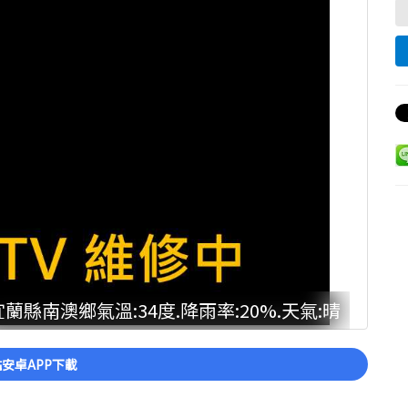
宜蘭縣南澳鄉氣溫:34度.降雨率:20%.天氣:晴
安卓APP下載