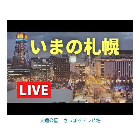
大通公園 さっぽろテレビ塔