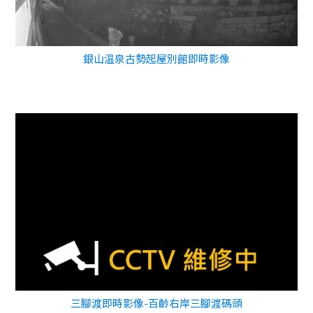
銀山温泉古勢起屋別館即時影像
三腳渡即時影像-百齡右岸三腳渡碼頭