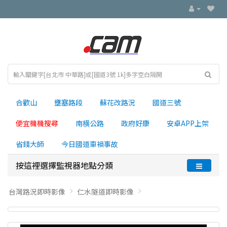
合歡山
壅塞路段
蘇花改路況
國道三號
便宜機機搜尋
南横公路
政府好康
安卓APP上架
省錢大師
今日國道車禍事故
按這裡選擇監視器地點分類
台灣路況即時影像
仁水隧道即時影像